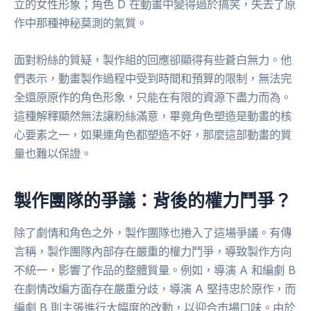
立的女性形象；角色 D 在動畫中變得過於搞笑，失去了原
作中那種神秘莫測的氣質。
面對粉絲的質疑，製作組的回應卻顯得有些蒼白無力。他
們表示，動畫製作過程中受到時間和預算的限制，無法完
全還原原作的角色形象，只能在有限的資源下盡力而為。
這種解釋顯然無法讓粉絲滿意，畢竟角色塑造是動畫的核
心要素之一，如果連角色都塑造不好，那麼這部動畫的質
量也難以保證。
製作團隊的爭議：背後的權力鬥爭？
除了劇情和角色之外，製作團隊也捲入了這場爭議。有傳
言稱，製作團隊內部存在嚴重的權力鬥爭，導致製作方向
不統一，影響了作品的整體質量。例如，導演 A 和編劇 B
在劇情改編方面存在嚴重分歧，導演 A 堅持忠於原作，而
編劇 B 則主張進行大幅度的改動，以迎合市場口味。由於