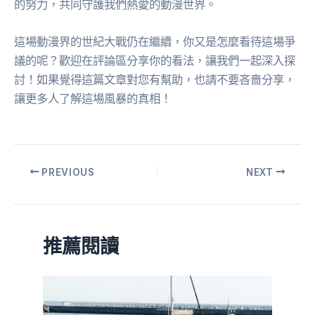
的努力，共同守護我們熱愛的動漫世界。
這場動漫界的世紀大戰仍在繼續，你又是怎麼看待這場爭
議的呢？歡迎在評論區分享你的看法，讓我們一起深入探
討！如果覺得這篇文章對您有幫助，也請不要吝嗇分享，
讓更多人了解這場風暴的真相！
PREVIOUS
NEXT
推薦閱讀