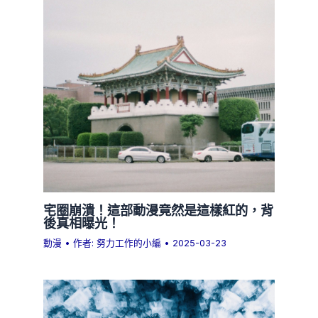
宅圈崩潰！這部動漫竟然是這樣紅的，背
後真相曝光！
動漫
• 作者:
努力工作的小編
•
2025-03-23