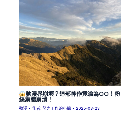
動漫界崩壞？這部神作竟淪為OO！粉
絲集體崩潰！
動漫
• 作者:
努力工作的小編
•
2025-03-23