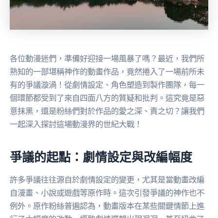
各位動漫迷們，準備好迎接一場風暴了嗎？最近，我們所
熟知的一部堪稱神作的動畫作品，竟然捲入了一場前所未
有的爭議漩渦！從劇情設定、角色塑造到製作團隊，每一
個環節都受到了來自四面八方的質疑和批判。這究竟是惡
意抹黑，還是粉絲們對於作品的愛之深、責之切？讓我們
一起深入探討這場動漫界的世紀大戰！
爭議的起點：劇情設定與改編幅度
許多爭議往往源自於劇情設定的變更，尤其是當動畫改編
自漫畫、小說或遊戲等原作時。這次引發爭議的神作也不
例外。原作粉絲普遍認為，動畫版本在某些關鍵情節上進