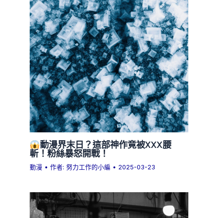
動漫界末日？這部神作竟被XXX腰
斬！粉絲暴怒開戰！
動漫
• 作者:
努力工作的小編
•
2025-03-23