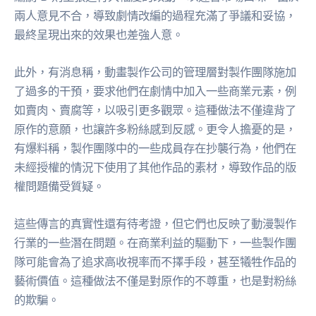
兩人意見不合，導致劇情改編的過程充滿了爭議和妥協，
最終呈現出來的效果也差強人意。
此外，有消息稱，動畫製作公司的管理層對製作團隊施加
了過多的干預，要求他們在劇情中加入一些商業元素，例
如賣肉、賣腐等，以吸引更多觀眾。這種做法不僅違背了
原作的意願，也讓許多粉絲感到反感。更令人擔憂的是，
有爆料稱，製作團隊中的一些成員存在抄襲行為，他們在
未經授權的情況下使用了其他作品的素材，導致作品的版
權問題備受質疑。
這些傳言的真實性還有待考證，但它們也反映了動漫製作
行業的一些潛在問題。在商業利益的驅動下，一些製作團
隊可能會為了追求高收視率而不擇手段，甚至犧牲作品的
藝術價值。這種做法不僅是對原作的不尊重，也是對粉絲
的欺騙。