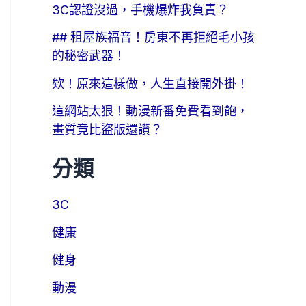
3C認證沒過，手機爆炸我負責？
## 租屋族福音！房東不再拒絕毛小孩
的秘密武器！
欸！原來這樣做，人生直接開外掛！
這網站太狠！動漫新番免費看到飽，
畫質竟比盜版還讚？
分類
3C
健康
健身
動漫