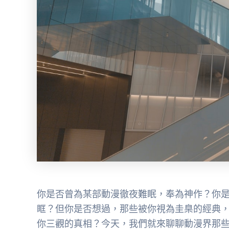
你是否曾為某部動漫徹夜難眠，奉為神作？你
眶？但你是否想過，那些被你視為圭臬的經典
你三觀的真相？今天，我們就來聊聊動漫界那