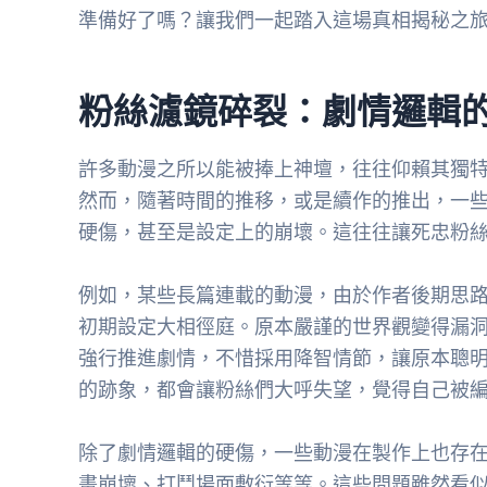
準備好了嗎？讓我們一起踏入這場真相揭秘之
粉絲濾鏡碎裂：劇情邏輯
許多動漫之所以能被捧上神壇，往往仰賴其獨
然而，隨著時間的推移，或是續作的推出，一
硬傷，甚至是設定上的崩壞。這往往讓死忠粉
例如，某些長篇連載的動漫，由於作者後期思
初期設定大相徑庭。原本嚴謹的世界觀變得漏
強行推進劇情，不惜採用降智情節，讓原本聰
的跡象，都會讓粉絲們大呼失望，覺得自己被
除了劇情邏輯的硬傷，一些動漫在製作上也存
畫崩壞、打鬥場面敷衍等等。這些問題雖然看