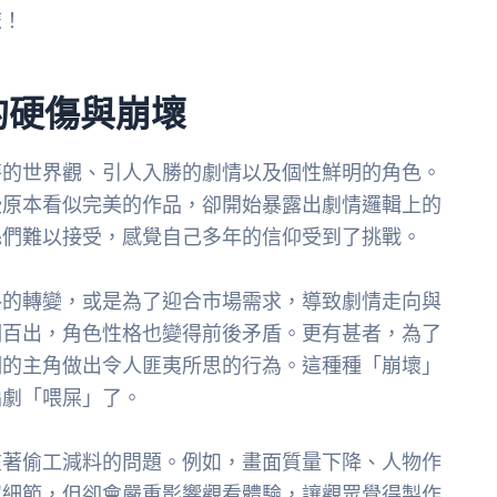
旅！
的硬傷與崩壞
特的世界觀、引人入勝的劇情以及個性鮮明的角色。
些原本看似完美的作品，卻開始暴露出劇情邏輯上的
絲們難以接受，感覺自己多年的信仰受到了挑戰。
路的轉變，或是為了迎合市場需求，導致劇情走向與
洞百出，角色性格也變得前後矛盾。更有甚者，為了
明的主角做出令人匪夷所思的行為。這種種「崩壞」
編劇「喂屎」了。
在著偷工減料的問題。例如，畫面質量下降、人物作
似細節，但卻會嚴重影響觀看體驗，讓觀眾覺得製作