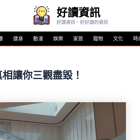
好讀資訊
好讀資訊，好好讀的資訊
康
健身
動漫
娛樂
家居
寵物
文化
時
真相讓你三觀盡毀！