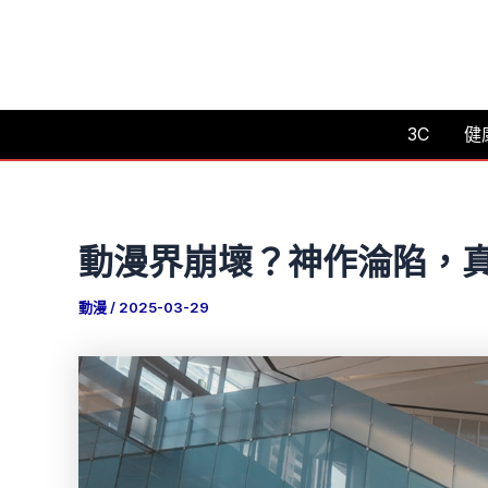
跳
至
主
要
3C
健
內
容
動漫界崩壞？神作淪陷，
動漫
/
2025-03-29