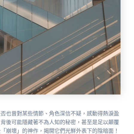
是否也曾對某些情節、角色深信不疑，感動得熱淚盈
，背後可能隱藏著不為人知的秘密，甚至是足以顛覆
些「崩壞」的神作，揭開它們光鮮外表下的陰暗面！