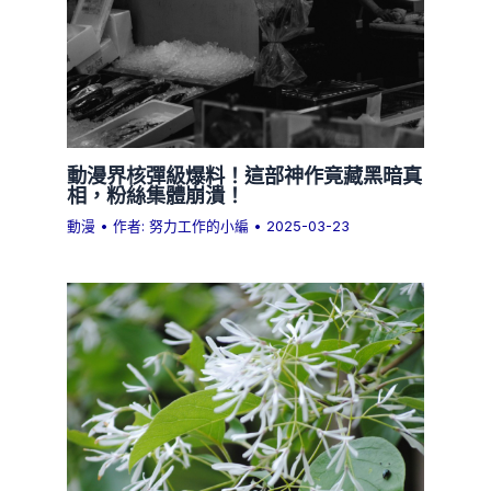
動漫界核彈級爆料！這部神作竟藏黑暗真
相，粉絲集體崩潰！
動漫
• 作者:
努力工作的小編
•
2025-03-23