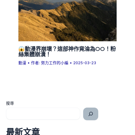
動漫界崩壞？這部神作竟淪為OO！粉
絲集體崩潰！
動漫
• 作者:
努力工作的小編
•
2025-03-23
搜尋
最新文章