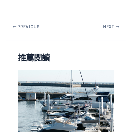
PREVIOUS
NEXT
推薦閱讀