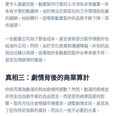
更令人擔憂的是，動畫製作行業的人才流失非常嚴重。許
多有才華的動畫師，由於無法忍受惡劣的工作環境和低廉
的報酬，紛紛轉行。這導致動畫製作的品質不斷下降，惡
性循環。
一些動畫公司為了節省成本，甚至會將部分製作環節外包
給海外公司。然而，由於文化差異和溝通障礙，外包的品
質往往難以保證。這導致許多動畫的製作水準參差不齊，
甚至出現崩壞的畫面。
真相三：劇情背後的商業算計
你是否曾為動漫的熱血劇情所感動？然而，動漫的劇情並
非完全出自創作者的自由意志，而是受到商業因素的影
響。製作方往往會根據市場需求，調整劇情走向，甚至為
了迎合特定族群的喜好，而加入一些不必要的元素。