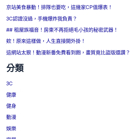
京站美食暴動！排隊也要吃，這幾家CP值爆表！
3C認證沒過，手機爆炸我負責？
## 租屋族福音！房東不再拒絕毛小孩的秘密武器！
欸！原來這樣做，人生直接開外掛！
這網站太狠！動漫新番免費看到飽，畫質竟比盜版還讚？
分類
3C
健康
健身
動漫
娛樂