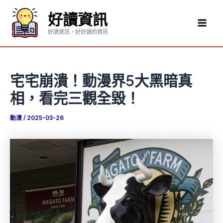
跳
好讀資訊
至
Mai
主
好讀資訊，好好讀的資訊
要
Men
內
容
宅宅崩潰！動漫界5大黑暗真
相，看完三觀全毀！
動漫
/
2025-03-26