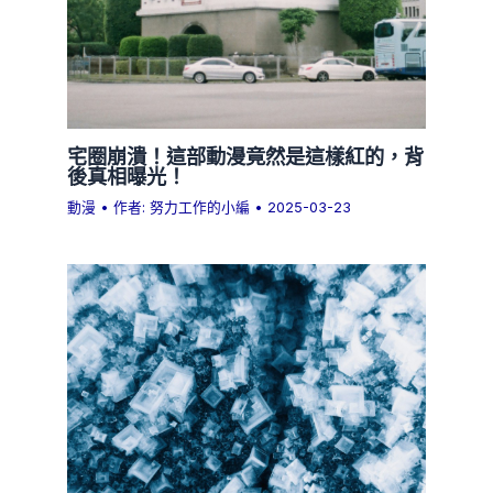
宅圈崩潰！這部動漫竟然是這樣紅的，背
後真相曝光！
動漫
• 作者:
努力工作的小編
•
2025-03-23