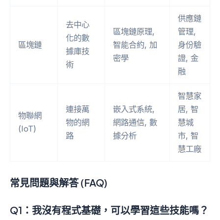
供應鏈
去中心
區塊鏈原理,
管理,
化的數
區塊鏈
智能合約, 加
身份驗
據庫技
密學
證, 金
術
融
智慧家
連接萬
嵌入式系統,
居, 智
物聯網
物的網
網路通信, 數
慧城
(IoT)
路
據分析
市, 智
慧工廠
常見問題與解答 (FAQ)
Q1：我沒有程式基礎，可以學習這些技能嗎？