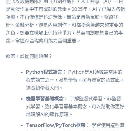
從《攻殼機動隊》到《刀劍神域》，人工智慧（AI）一直
是動漫作品中不可或缺的元素。2025年，AI早已深入各個
領域，不再僅僅是科幻想像。無論是自動駕駛、醫療診
斷、金融分析，還是內容創作，AI都扮演著越來越重要的
角色。想要在職場上保持競爭力，甚至開創屬於自己的事
業，掌握AI基礎應用能力至關重要。
那麼，該從何開始呢？
Python程式語言：
Python是AI領域最常用的
程式語言之一，易於學習，擁有豐富的函式庫，
適合初學者入門。
機器學習基礎概念：
了解監督式學習、非監督
式學習、強化學習等基本概念，可以幫助你更好
地理解AI的運作原理。
TensorFlow/PyTorch框架：
學習使用這些流