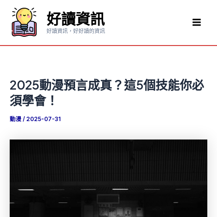
跳
好讀資訊
至
Mai
主
好讀資訊，好好讀的資訊
要
Men
內
容
2025動漫預言成真？這5個技能你必
須學會！
動漫
/
2025-07-31