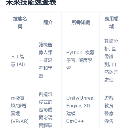
未來技能速查表
技能名
應用領
簡介
所需知識
稱
域
數據分
讓機器
析, 圖
像人類
Python, 機器
人工智
像識
一樣思
學習, 深度學
慧 (AI)
別, 自
考和學
習
然語言
習
處理
創造沉
虛擬實
Unity/Unreal
遊戲,
浸式的
境/擴增
Engine, 3D
教育,
虛擬或
實境
建模,
醫療,
擴增現
(VR/AR)
C#/C++
零售
實體驗