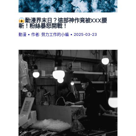
動漫界末日？這部神作竟被XXX腰
斬！粉絲暴怒開戰！
動漫
• 作者:
努力工作的小編
•
2025-03-23