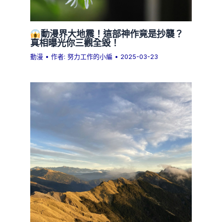
動漫界大地震！這部神作竟是抄襲？
真相曝光你三觀全毀！
動漫
• 作者:
努力工作的小編
•
2025-03-23