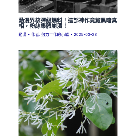
動漫界核彈級爆料！這部神作竟藏黑暗真
相，粉絲集體崩潰！
動漫
• 作者:
努力工作的小編
•
2025-03-23