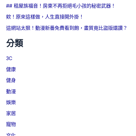
## 租屋族福音！房東不再拒絕毛小孩的秘密武器！
欸！原來這樣做，人生直接開外掛！
這網站太狠！動漫新番免費看到飽，畫質竟比盜版還讚？
分類
3C
健康
健身
動漫
娛樂
家居
寵物
文化