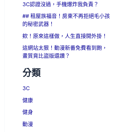
3C認證沒過，手機爆炸我負責？
## 租屋族福音！房東不再拒絕毛小孩
的秘密武器！
欸！原來這樣做，人生直接開外掛！
這網站太狠！動漫新番免費看到飽，
畫質竟比盜版還讚？
分類
3C
健康
健身
動漫