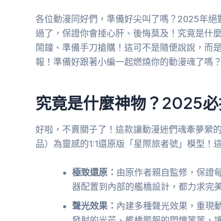
各位動漫同好們，準備好尖叫了嗎？2025年
過了，保證你會捶心肝、後悔莫及！究竟是什
鬧鐘、準備手刀搶購！這可不是隨便說說，而
報！準備好跟著小編一起燃燒你的動漫魂了嗎？
究竟是什麼神物？2025
好啦，不賣關子了！這款讓動漫迷們魂牽夢縈
品）為靈感的1:1還原版「星際旅者號」模型
極致還原：
由原作者親自監修，保證
器配置到內部的艦橋設計，都力求完
聲光效果：
內建多種聲光效果，重現
發射的光芒、艦橋警報的閃爍等等，