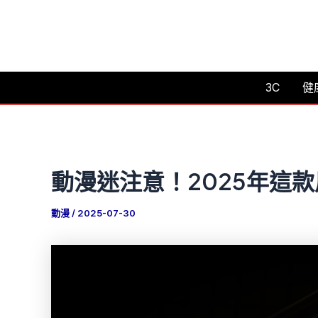
跳
至
主
要
3C
健
內
容
動漫迷注意！2025年這
動漫
/
2025-07-30