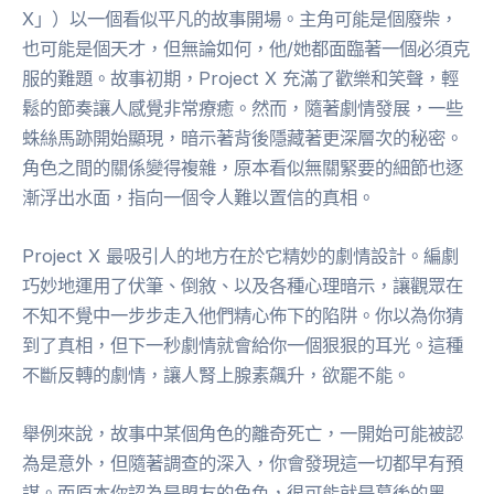
X」）以一個看似平凡的故事開場。主角可能是個廢柴，
也可能是個天才，但無論如何，他/她都面臨著一個必須克
服的難題。故事初期，Project X 充滿了歡樂和笑聲，輕
鬆的節奏讓人感覺非常療癒。然而，隨著劇情發展，一些
蛛絲馬跡開始顯現，暗示著背後隱藏著更深層次的秘密。
角色之間的關係變得複雜，原本看似無關緊要的細節也逐
漸浮出水面，指向一個令人難以置信的真相。
Project X 最吸引人的地方在於它精妙的劇情設計。編劇
巧妙地運用了伏筆、倒敘、以及各種心理暗示，讓觀眾在
不知不覺中一步步走入他們精心佈下的陷阱。你以為你猜
到了真相，但下一秒劇情就會給你一個狠狠的耳光。這種
不斷反轉的劇情，讓人腎上腺素飆升，欲罷不能。
舉例來說，故事中某個角色的離奇死亡，一開始可能被認
為是意外，但隨著調查的深入，你會發現這一切都早有預
謀。而原本你認為是盟友的角色，很可能就是幕後的黑