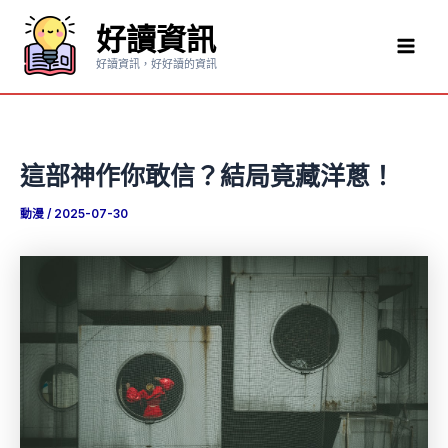
跳
好讀資訊
至
Mai
主
好讀資訊，好好讀的資訊
要
Men
內
容
這部神作你敢信？結局竟藏洋蔥！
動漫
/
2025-07-30