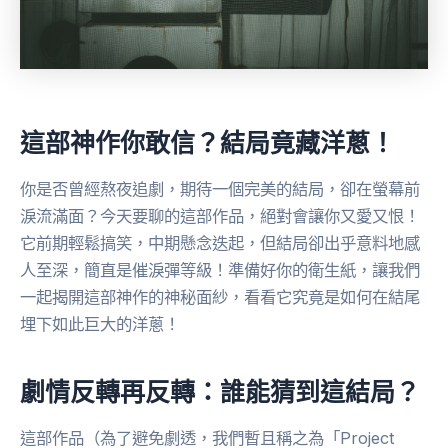
這部神作你敢信？結局竟藏洋蔥！
你是否曾經熬夜追劇，期待一個完美的結局，卻在螢幕前
淚流滿面？今天要聊的這部作品，絕對會讓你又愛又恨！
它前期輕鬆搞笑，中期懸念迭起，但結局卻出乎意料地感
人至深，簡直是催淚彈等級！準備好你的衛生紙，讓我們
一起揭開這部神作的神秘面紗，看看它究竟是如何在結尾
埋下如此巨大的洋蔥！
劇情反轉再反轉：誰能猜到這結局？
這部作品（為了避免劇透，我們暫且稱之為「Project