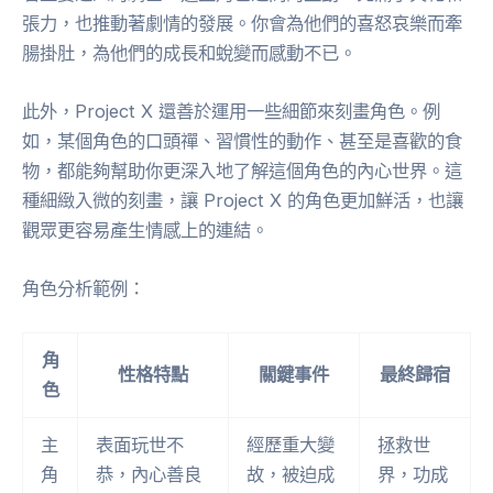
張力，也推動著劇情的發展。你會為他們的喜怒哀樂而牽
腸掛肚，為他們的成長和蛻變而感動不已。
此外，Project X 還善於運用一些細節來刻畫角色。例
如，某個角色的口頭禪、習慣性的動作、甚至是喜歡的食
物，都能夠幫助你更深入地了解這個角色的內心世界。這
種細緻入微的刻畫，讓 Project X 的角色更加鮮活，也讓
觀眾更容易產生情感上的連結。
角色分析範例：
角
性格特點
關鍵事件
最終歸宿
色
主
表面玩世不
經歷重大變
拯救世
角
恭，內心善良
故，被迫成
界，功成