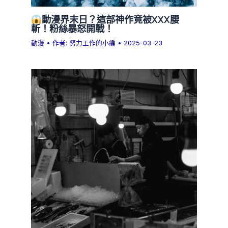
動漫界末日？這部神作竟被XXX腰
斬！粉絲暴怒開戰！
動漫
• 作者:
努力工作的小編
•
2025-03-23