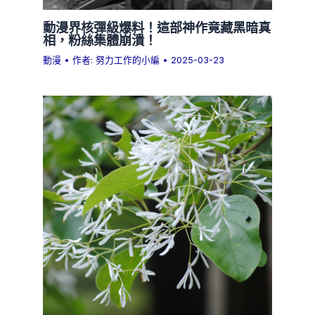
動漫界核彈級爆料！這部神作竟藏黑暗真
相，粉絲集體崩潰！
動漫
• 作者:
努力工作的小編
•
2025-03-23