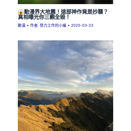
動漫界大地震！這部神作竟是抄襲？
真相曝光你三觀全毀！
動漫
• 作者:
努力工作的小編
•
2025-03-23