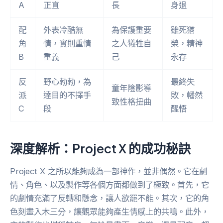
A
正直
長
身退
配
外表冷酷無
為保護重要
雖死猶
角
情，實則重情
之人犧牲自
榮，精神
B
重義
己
永存
反
野心勃勃，為
最終失
童年陰影導
派
達目的不擇手
敗，幡然
致性格扭曲
C
段
醒悟
深度解析：Project X 的成功秘訣
Project X 之所以能夠成為一部神作，並非偶然。它在劇
情、角色、以及製作等各個方面都做到了極致。首先，它
的劇情充滿了反轉和懸念，讓人欲罷不能。其次，它的角
色刻畫入木三分，讓觀眾能夠產生情感上的共鳴。此外，