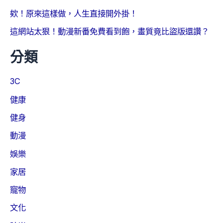
欸！原來這樣做，人生直接開外掛！
這網站太狠！動漫新番免費看到飽，畫質竟比盜版還讚？
分類
3C
健康
健身
動漫
娛樂
家居
寵物
文化