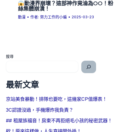
動漫界崩壞？這部神作竟淪為OO！粉
絲集體崩潰！
動漫
• 作者:
努力工作的小編
•
2025-03-23
搜尋
最新文章
京站美食暴動！排隊也要吃，這幾家CP值爆表！
3C認證沒過，手機爆炸我負責？
## 租屋族福音！房東不再拒絕毛小孩的秘密武器！
欸！原來這樣做，人生直接開外掛！