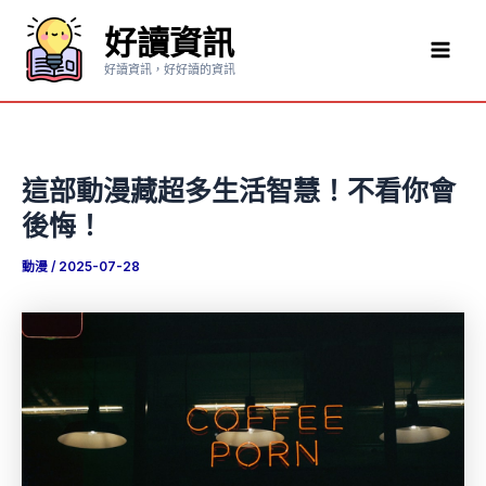
跳
好讀資訊
至
Mai
主
好讀資訊，好好讀的資訊
要
Men
內
容
這部動漫藏超多生活智慧！不看你會
後悔！
動漫
/
2025-07-28