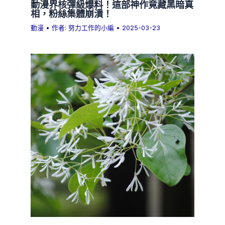
動漫界核彈級爆料！這部神作竟藏黑暗真
相，粉絲集體崩潰！
動漫
• 作者:
努力工作的小編
•
2025-03-23