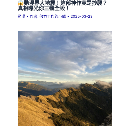
動漫界大地震！這部神作竟是抄襲？
真相曝光你三觀全毀！
動漫
• 作者:
努力工作的小編
•
2025-03-23