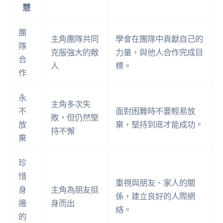
慧
團
主角團隊共同
學會在團隊中貢獻自己的
隊
克服強大的敵
力量，與他人合作完成目
合
人
標。
作
永
主角多次失
不
面對困難時不要輕易放
敗，但仍然堅
放
棄，堅持到底才能成功。
持不懈
棄
珍
惜
重視與朋友、家人的關
身
主角為朋友挺
係，建立良好的人際網
邊
身而出
絡。
的